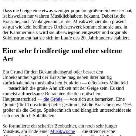
Dass die Geige eine etwas weniger populäre größere Schwester hat,
ist bisweilen nur wahren Musikliebhabern bekannt. Dabei ist die
Bratsche, auch Viola genannt, in der Musikwelt ziemlich präsent —
so gut wie kein berühmtes Orchesterwerk kommt ohne sie aus, in
der Kammermusik wird sie überwiegend eingesetzt und sogar als
Soloinstrument hat sie sich im Laufe des 20. Jahrhunderts etabliert.
Eine sehr friedfertige und eher seltene
Art
Ein Grund für den Bekanntheitsgrad oder besser den
Unbekanntheitsgrad der Bratsche mag neben ihrer häufig
zurückhaltenden musikalischen Funktion — defensives Mittelfeld
— tatsächlich die große Ähnlichkeit mit der Geige sein. Es sind
zumeist aufmerksame Betrachter, die den optischen
Hauptunterschied —
die Größe
— von sich aus bemerken. Eine
Quinte (fünf Tonschritte) tiefer gestimmt, ist die Bratsche etwa 15%
größer als die Geige. Spieltechnisch und klanglich unterscheidet sie
sich eher durch Subtilitäten.
So formulierte ein scharfer Beobachter, ein noch sehr junger
Musikus, am Ende einer
Musikwoche
— die streicherische