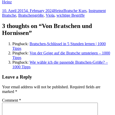
Heinz
Posted
Author
Categories
Tags
10. April 2015
4. February 2024
Heinz
Bratsche Kurs
,
Instrument
on
Bratsche
,
Bratschengröße
,
Viola
,
wichtige Begriffe
3 thoughts on “Von Bratschen und
Hornissen”
Pingback:
Bratschen-Schlüssel in 5 Stunden lernen | 1000
Tipps
Pingback:
Von der Geige auf die Bratsche umsteigen – 1000
Tipps
Pingback:
Wie wähle ich die passende Bratschen-Größe? –
1000 Tipps
Leave a Reply
Your email address will not be published.
Required fields are
marked
*
Comment
*