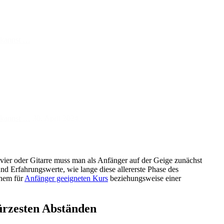
n kannst …
n kannst …
30. April 2024
vier oder Gitarre muss man als Anfänger auf der Geige zunächst
d Erfahrungswerte, wie lange diese allererste Phase des
inem für
Anfänger geeigneten Kurs
beziehungsweise einer
ürzesten Abständen