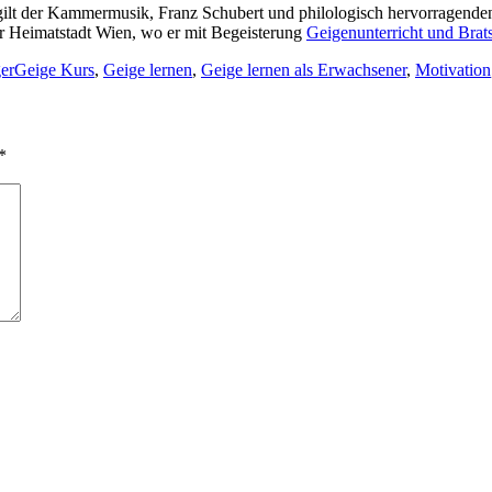
e gilt der Kammermusik, Franz Schubert und philologisch hervorragend
r Heimatstadt Wien, wo er mit Begeisterung
­Geigenunterricht und Brat
Tags
er
Geige Kurs
,
Geige lernen
,
Geige lernen als Erwachsener
,
Motivation
*