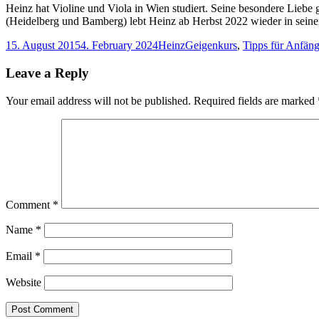
Heinz hat Violine und Viola in Wien studiert. Seine besondere Lieb
(Heidelberg und Bamberg) lebt Heinz ab Herbst 2022 wieder in seine
Posted
Author
Categories
15. August 2015
4. February 2024
Heinz
Geigenkurs
,
Tipps für Anfäng
on
Leave a Reply
Your email address will not be published.
Required fields are marked
Comment
*
Name
*
Email
*
Website