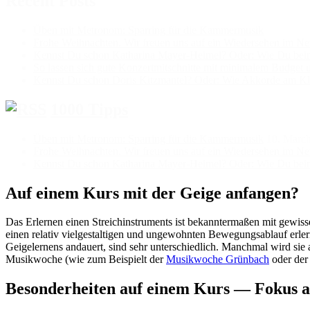
Recent Posts
Üben mit Metronom: Sparring für die Kammermusik
Frohe Weihnachten. Wir freuen uns auf ein Wiedersehen im Ne
Kennst Du schon Katharina Mayer-Heimel? Oder: Wie Du beim K
So lassen sich gute Konzertmitschnitte mit minimalem Budget 
Kennst Du schon Doris Kitzmantel? Oder: Wie Akkorde am Kla
1000 Tipps
Üben mit Metronom: Sparring für die Kammermusik
10. Marc
Frohe Weihnachten. Wir freuen uns auf ein Wiedersehen im Ne
Kennst Du schon Katharina Mayer-Heimel? Oder: Wie Du beim K
Auf einem Kurs mit der Geige anfangen?
Das Erlernen einen Streichinstruments ist bekanntermaßen mit gewis
einen relativ vielgestaltigen und ungewohnten Bewegungsablauf erler
Geigelernens andauert, sind sehr unterschiedlich. Manchmal wird sie 
Musikwoche (wie zum Beispielt der
Musikwoche Grünbach
oder de
Besonderheiten auf einem Kurs — Fokus a