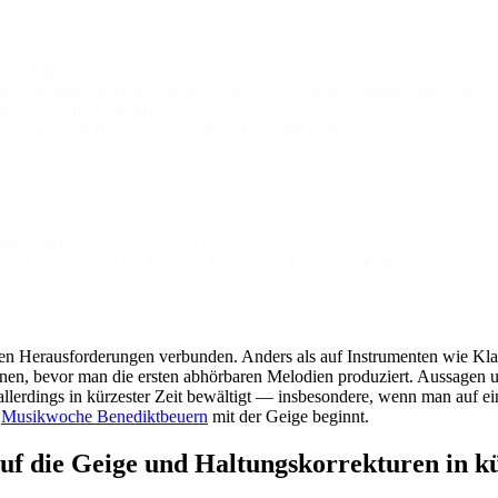
uen Jahr!
lavier spielen ein besseres Gespür für lockere Schultern entwickel
und Aufwand erstellen
vier klanglich besser ausbalanciert werden können…
h 2025
uen Jahr!
13. December 2024
lavier spielen ein besseres Gespür für lockere Schultern entwickel
sen Herausforderungen verbunden. Anders als auf Instrumenten wie Kla
nen, bevor man die ersten abhörbaren Melodien produziert. Aussagen un
allerdings in kürzester Zeit bewältigt — insbesondere, wenn man auf e
r
Musikwoche Benediktbeuern
mit der Geige beginnt.
uf die Geige und Haltungskorrekturen in k