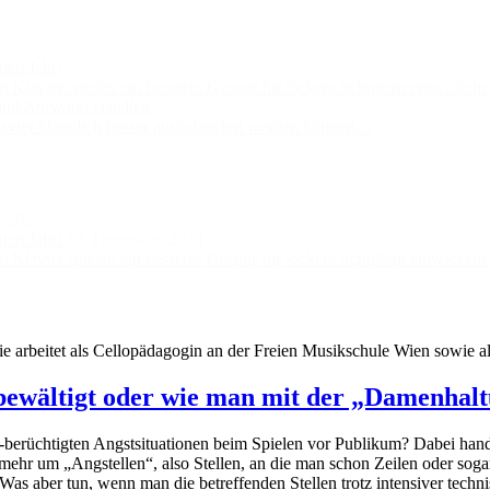
uen Jahr!
lavier spielen ein besseres Gespür für lockere Schultern entwickel
und Aufwand erstellen
vier klanglich besser ausbalanciert werden können…
h 2025
uen Jahr!
13. December 2024
lavier spielen ein besseres Gespür für lockere Schultern entwickel
Sie arbeitet als Cellopädagogin an der Freien Musikschule Wien sowie
bewältigt oder wie man mit der „Damenhalt
t-berüchtigten Angstsituationen beim Spielen vor Publikum? Dabei hande
mehr um „Angstellen“, also Stellen, an die man schon Zeilen oder sog
Was aber tun, wenn man die betreffenden Stellen trotz intensiver techni