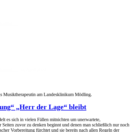
n kannst …
n kannst …
30. April 2024
 als Musiktherapeutin am Landesklinikum Mödling.
ung“ „Herr der Lage“ bleibt
lt es sich in vielen Fällen mitnichten um unerwartete,
ar Seiten zuvor zu denken beginnt und denen man schließlich nur noch
scher Vorbereitung fürchtet und sie bereits nach allen Regeln der