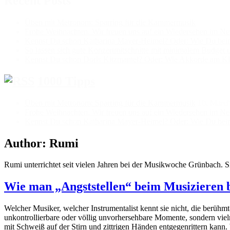
Recent Posts
Üben mit Metronom: Sparring für die Kammermusik
Frohe Weihnachten. Wir freuen uns auf ein Wiedersehen im Ne
Kennst Du schon Katharina Mayer-Heimel? Oder: Wie Du beim K
So lassen sich gute Konzertmitschnitte mit minimalem Budget 
Kennst Du schon Doris Kitzmantel? Oder: Wie Akkorde am Kla
1000 Tipps
Üben mit Metronom: Sparring für die Kammermusik
10. Marc
Frohe Weihnachten. Wir freuen uns auf ein Wiedersehen im Ne
Kennst Du schon Katharina Mayer-Heimel? Oder: Wie Du beim K
Author:
Rumi
Rumi unterrichtet seit vielen Jahren bei der Musikwoche Grünbach. 
Wie man „Angststellen“ beim Musizieren 
Welcher Musiker, welcher Instrumentalist kennt sie nicht, die berühm
unkontrollierbare oder völlig unvorhersehbare Momente, sondern viel
mit Schweiß auf der Stirn und zittrigen Händen entgegenrittern kann. 