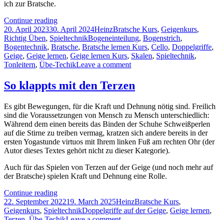
ich zur Bratsche.
Kennst
Continue reading
Posted
Du
Author
Categories
20. April 2023
30. April 2024
Heinz
Bratsche Kurs
,
Geigenkurs
,
on
schon
Tags
Richtig Üben
,
Spieltechnik
Bogeneinteilung
,
Bogenstrich
,
Lukas
Bogentechnik
,
Bratsche
,
Bratsche lernen Kurs
,
Cello
,
Doppelgriffe
,
Neudinger?
Geige
,
Geige lernen
,
Geige lernen Kurs
,
Skalen
,
Spieltechnik
,
Oder:
on
Tonleitern
,
Übe-Techik
Leave a comment
Wie
Kennst
wichtig
Du
So klappts mit den Terzen
gute
schon
Bogeneinteilung
Lukas
Es gibt Bewegungen, für die Kraft und Dehnung nötig sind. Freilich
für
Neudinger?
sind die Voraussetzungen von Mensch zu Mensch unterschiedlich:
erfüllendes
Oder:
Während dem einen bereits das Binden der Schuhe Schweißperlen
Musizieren
Wie
auf die Stirne zu treiben vermag, kratzen sich andere bereits in der
ist
wichtig
ersten Yogastunde virtuos mit Ihrem linken Fuß am rechten Ohr (der
…
gute
Autor dieses Textes gehört nicht zu dieser Kategorie).
Bogeneinteilung
für
Auch für das Spielen von Terzen auf der Geige (und noch mehr auf
erfüllendes
der Bratsche) spielen Kraft und Dehnung eine Rolle.
Musizieren
ist
So
Continue reading
…
Posted
klappts
Author
Categories
22. September 2022
19. March 2025
Heinz
Bratsche Kurs
,
on
mit
Tags
Geigenkurs
,
Spieltechnik
Doppelgriffe auf der Geige
,
Geige lernen
,
den
on
Terzen
,
Übe-Techik
Leave a comment