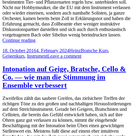
bestimmten Tier- und Pflanzenarten regeln bzw. unterbinden soll.
Nicht nur Hobbymusiker, die die EU mit dem Instrument verlassen
oder wieder einreisen, sondern auch namhafte Solisten, ja ganze
Orchester, kamen bereits beim Zoll in Erklärungsnot und haben die
Erfahrung gemacht, dass Zollbeamte eher weniger instruktive
Diskussionspartner darstellen und sich auch durch enthusiastisch
vorgetragenen Bach oder Sibelius wenig beeindrucken lassen.
Reisen
Continue reading
mit
Posted
Author
Categories
18. October 2016
4. February 2024
Heinz
Bratsche Kurs
,
der
on
on
Geigenkurs
,
Instrument
Leave a comment
Geige
Reisen
oder
mit
warum
Intonation auf Geige, Bratsche, Cello &
der
man
Co. — wie man die Stimmung im
Geige
besser
oder
kein
Ensemble verbessert
warum
Fischbein
man
exportiert
Zweifellos zählt das saubere Greifen, das zielsichere Treffen der
besser
richtigen Töne zu den großen und nachhaltigen Herausforderungen
kein
auf dem Streichinstrument. Gerade bei Geigern, Bratschisten und
Fischbein
Cellisten, die bereits das Gefühl entwickelt haben, sich auf ihre
exportiert
Ohren ganz gut verlassen zu können, nimmt die eingehende
Beschäftigung mit der Intonation beim Üben einen gewichtigen
Stellenwert ein. Meistens fußt diese auf einem eher intuitiven