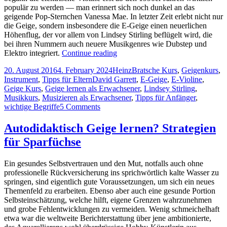
populär zu werden — man erinnert sich noch dunkel an das
geigende Pop-Sternchen Vanessa Mae. In letzter Zeit erlebt nicht nur
die Geige, sondern insbesondere die E-Geige einen neuerlichen
Höhenflug, der vor allem von Lindsey Stirling beflügelt wird, die
bei ihren Nummern auch neuere Musikgenres wie Dubstep und
Von
Elektro integriert.
Continue reading
E-
Posted
Author
Categories
20. August 2016
4. February 2024
Heinz
Bratsche Kurs
,
Geigenkurs
,
Geigen
on
Tags
Instrument
,
Tipps für Eltern
David Garrett
,
E-Geige
,
E-Violine
,
und
Geige Kurs
,
Geige lernen als Erwachsener
,
Lindsey Stirling
,
E-
Musikkurs
,
Musizieren als Erwachsener
,
Tipps für Anfänger
,
Geigern
on
wichtige Begriffe
5 Comments
Von
E-
Autodidaktisch Geige lernen? Strategien
Geigen
für Sparfüchse
und
E-
Geigern
Ein gesundes Selbstvertrauen und den Mut, notfalls auch ohne
professionelle Rückversicherung ins sprichwörtlich kalte Wasser zu
springen, sind eigentlich gute Voraussetzungen, um sich ein neues
Themenfeld zu erarbeiten. Ebenso aber auch eine gesunde Portion
Selbsteinschätzung, welche hilft, eigene Grenzen wahrzunehmen
und grobe Fehlentwicklungen zu vermeiden. Wenig schmeichelhaft
etwa war die weltweite Berichterstattung über jene ambitionierte,