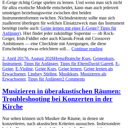
einem
findet
E-Geige richtig Geige spielen zu lernen. Und wenn man sich nicht
Streichinstrument
für allzu exotische Modelle entscheidet, kann man auch jederzeit
seine
umsteigen beziehungsweise zwischen den beiden
eigene
Instrumentenformen switchen. Nichtsdestotrotz sollte man sich
Stimme
zuallererst überlegen für welchen Einsatzzweck man das Instrument
findet
benötigt (siehe auch:
Geige lernen mit einer E-Geige? Tipps für
Anfänger)
. Hier findet jeder zukünftige Superstar — ob Rock-
Geiger, Irish-Fiddler oder auch Klassik-Freak mit Crossover
Ambitionen — eine Checkliste mit Anregungen, die diese
Mit
Entscheidung etwas erleichtern soll…
Continue reading
E-
Posted
Author
Categories
2. April 2017
6. August 2026
Heinz
Bratsche Kurs
,
Geigenkurs
,
Geige
on
Tags
Instrument
,
Tipps für Anfänger
,
Tipps für Eltern
David Garrett
,
E-
oder
Geige
,
E-Violine
,
Geige Kurs
,
Geige lernen
,
Geige lernen als
akustischer
Erwachsener
,
Lindsey Stirling
,
Musikkurs
,
Musizieren als
Geige
on
Erwachsener
,
Tipps für Anfänger
2 Comments
anfangen?
Mit
Checkliste
E-
Musizieren in überakustischen Räumen:
Geige
Troubleshooting bei Konzerten in der
oder
akustischer
Kirche
Geige
anfangen?
Nur selten können sich Musiker die Räume, in denen sie
Checkliste
konzertieren, nach akustischen Kriterien aussuchen. Insbesondere