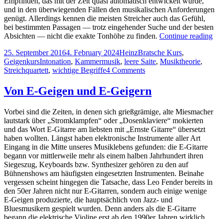
Empfinden, das mit der Zeit quasi automatisch entwickelt wurde,
und in den überwiegenden Fällen den musikalischen Anforderungen
genügt. Allerdings kennen die meisten Streicher auch das Gefühl,
bei bestimmten Passagen — trotz eingehender Suche und der besten
In
Absichten — nicht die exakte Tonhöhe zu finden.
Continue reading
au
Posted
Author
Categories
25. September 2016
4. February 2024
Heinz
Bratsche Kurs
,
Ge
on
Tags
Geigenkurs
Intonation
,
Kammermusik
,
leere Saite
,
Musiktheorie
,
Br
on
Streichquartett
,
wichtige Begriffe
4 Comments
Ce
Intonation
&
auf
C
Von E-Geigen und E-Geigern
Geige,
Bratsche,
w
Vorbei sind die Zeiten, in denen sich grießgrämige, alte Miesmacher
Cello
m
lautstark über „Stromklampfen“ oder „Dosenklaviere“ mokierten
&
di
und das Wort E-Gitarre am liebsten mit „Ernste Gitarre“ übersetzt
Co.
S
haben wollten. Längst haben elektronische Instrumente aller Art
—
i
Eingang in die Mitte unseres Musiklebens gefunden: die E-Gitarre
wie
E
begann vor mittlerweile mehr als einem halben Jahrhundert ihren
man
ve
Siegeszug, Keyboards bzw. Synthesizer gehören zu den auf
die
Bühnenshows am häufigsten eingesetzten Instrumenten. Beinahe
Stimmung
vergessen scheint hingegen die Tatsache, dass Leo Fender bereits in
im
den 50er Jahren nicht nur E-Gitarren, sondern auch einige wenige
Ensemble
E-Geigen produzierte, die hauptsächlich von Jazz- und
verbessert
Bluesmusikern gespielt wurden. Denn anders als die E-Gitarre
begann die elektrische Violine erst ab den 1990er Jahren wirklich