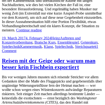
bei der Kammermusik sind überakustische Räume mit langen
Nachhallzeiten, wie dies bei vielen Kirchen der Fall ist, eine
besondere Herausforderung. Und regelmäßig haben Musiker nur
wenig Zeit (im Extremfall nur eine kurze Anspiel-Probe unmittelbar
vor dem Konzert), um sich auf diese neue Gegebenheit einzustellen.
In dieser Ausnahmesituation hilft eine Portion Flexibilität, etwas
Verhandlungsbereitschaft und ein klares Konzept, die Situation zu
Musizieren
meistern.
Continue reading
in
Posted
Author
Categories
19. March 2017
4. February 2024
Heinz
Auftreten und
überakustischen
on
Konzertvorbereitung
,
Bratsche Kurs
,
Ensemblespiel
,
Geigenkurs
,
Räumen:
Tags
Spieltechnik
Kammermusik
,
Klang
,
Spieltechnik
,
Streichquartett
1
Troubleshooting
on
Comment
bei
Musizieren
Konzerten
in
in
Reisen mit der Geige oder warum man
überakustischen
der
besser kein Fischbein exportiert
Räumen:
Kirche
Troubleshooting
bei
Bis vor wenigen Jahren mussten sich reisende Streicher vor allem
Konzerten
Gedanken über die Maße des Fluggepäcks und gegebenenfalls über
in
ungünstige Witterungseinflüsse fern der Heimat machen — wer
der
wollte schon wegen eines Wüstenkonzerts aufwändige Reparaturen
Kirche
riskieren. Seit einiger Zeit machen allerdings bestimmte Länder —
keinesfalls die exotischsten — ernst bezüglich des
Washingtoner
Artenschutzübereinkommens (CITES)
, das den Handel mit