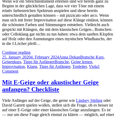
Wenn wir ein Streichinstrument erlernen sind wir bereits ganz zu
Beginn in der glücklichen Lage, dass wir vier Töne mit einem
relativ farbenreichen Spektrum anspielen und diese bereits
unterschiedlich gestalten können – mit pizzicato oder arco. Wenn
man sich mit freier Improvisation auf diese Klänge einlässt, können
die schönsten Farben und Stimmungen entstehen. Vielleicht auch
gespickt mit Klängen, die mit dem klassischen Geigen-, Bratschen-
oder Celloklang gar nichts zu tun haben: etwa dem sanften Klopfen
auf Holz oder den Anmutungen eines mystischen Windhauchs, der
in die f-Löcher pfeift…
Der
Continue reading
Posted
Musizierende
Author
Categories
25. January 2020
4. February 2024
Anna Dekan
Bratsche Kurs
,
on
als
Tags
Geigenkurs
,
Tipps für Anfänger
Bratsche
,
Geige lernen
,
Klang-
Improvisation
,
Klang
,
Tipps für Anfänger
,
Tonleiter
,
Viola
1
on
Magier
Comment
Der
oder
Musizierende
wie
Mit E-Geige oder akustischer Geige
als
man
anfangen? Checkliste
Klang-
auf
Magier
einem
oder
Streichinstrument
Viele Anfänger auf der Geige, die gerne wie
Lindsey Stirling
oder
wie
seine
David Garrett spielen wollen, stellen sich die Frage, ob es besser ist
man
eigene
auf einer E-Geige oder einer klassischen Geige anzufangen. Es ist
auf
Stimme
— nur um diese Frage gleich einmal zu klären — möglich, auf einer