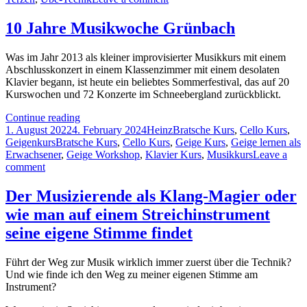
Terzen
So
klappts
10 Jahre Musikwoche Grünbach
mit
den
Was im Jahr 2013 als kleiner improvisierter Musikkurs mit einem
Terzen
Abschlusskonzert in einem Klassenzimmer mit einem desolaten
Klavier begann, ist heute ein beliebtes Sommerfestival, das auf 20
Kurswochen und 72 Konzerte im Schneebergland zurückblickt.
10
Continue reading
Posted
Jahre
Author
Categories
1. August 2022
4. February 2024
Heinz
Bratsche Kurs
,
Cello Kurs
,
on
Tags
Musikwoche
Geigenkurs
Bratsche Kurs
,
Cello Kurs
,
Geige Kurs
,
Geige lernen als
Grünbach
Erwachsener
,
Geige Workshop
,
Klavier Kurs
,
Musikkurs
Leave a
on
comment
10
Jahre
Der Musizierende als Klang-Magier oder
Musikwoche
wie man auf einem Streichinstrument
Grünbach
seine eigene Stimme findet
Führt der Weg zur Musik wirklich immer zuerst über die Technik?
Und wie finde ich den Weg zu meiner eigenen Stimme am
Instrument?