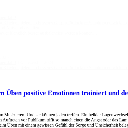
uen Jahr!
lavier spielen ein besseres Gespür für lockere Schultern entwickel
und Aufwand erstellen
vier klanglich besser ausbalanciert werden können…
 2025
uen Jahr!
13. Dezember 2024
lavier spielen ein besseres Gespür für lockere Schultern entwickel
im Üben positive Emotionen trainiert und 
 Musizieren. Und sie können jeden treffen. Ein heikler Lagenwechsel, 
Auftreten vor Publikum trifft so manch einen die Angst oder das Lampe
s beim Üben mit einem gewissen Gefühl der Sorge und Unsicherheit beleg