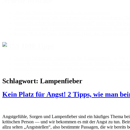
Neueste Beiträge
Üben mit Metronom: Sparring für die Kammermusik
Frohe Weihnachten. Wir freuen uns auf ein Wiedersehen im Ne
Kennst Du schon Katharina Mayer-Heimel? Oder: Wie Du beim K
So lassen sich gute Konzertmitschnitte mit minimalem Budget 
Kennst Du schon Doris Kitzmantel? Oder: Wie Akkorde am Kla
1000 Tipps
Üben mit Metronom: Sparring für die Kammermusik
10. März
Frohe Weihnachten. Wir freuen uns auf ein Wiedersehen im Ne
Kennst Du schon Katharina Mayer-Heimel? Oder: Wie Du beim K
Schlagwort:
Lampenfieber
Kein Platz für Angst! 2 Tipps, wie man be
Angstgefühle, Sorgen und Lampenfieber sind ein häufiges Thema beim
kritischen Person — und wir bekommen es mit der Angst zu tun. Beim 
allzu selten „Angststellen“, also bestimmte Passagen, die wir bereit