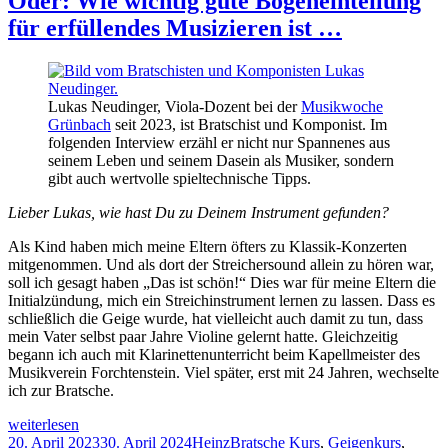
Oder: Wie wichtig gute Bogeneinteilung
beim
An
Üben
2
für erfüllendes Musizieren ist …
positive
Tip
Emotionen
wi
trainiert
ma
und
be
Lukas Neudinger, Viola-Dozent bei der
Musikwoche
dem
Üb
Grünbach
seit 2023, ist Bratschist und Komponist. Im
Lampenfieber
pos
folgenden Interview erzähl er nicht nur Spannenes aus
ein
Em
seinem Leben und seinem Dasein als Musiker, sondern
Schnippchen
tra
gibt auch wertvolle spieltechnische Tipps.
schlägt.
un
de
Lieber Lukas, wie hast Du zu Deinem Instrument gefunden?
La
ein
Als Kind haben mich meine Eltern öfters zu Klassik-Konzerten
Sc
mitgenommen. Und als dort der Streichersound allein zu hören war,
sch
soll ich gesagt haben „Das ist schön!“ Dies war für meine Eltern die
Initialzündung, mich ein Streichinstrument lernen zu lassen. Dass es
schließlich die Geige wurde, hat vielleicht auch damit zu tun, dass
mein Vater selbst paar Jahre Violine gelernt hatte. Gleichzeitig
begann ich auch mit Klarinettenunterricht beim Kapellmeister des
Musikverein Forchtenstein. Viel später, erst mit 24 Jahren, wechselte
ich zur Bratsche.
Kennst
weiterlesen
Du
Veröffentlicht
Autor
Kategorien
20. April 2023
30. April 2024
Heinz
Bratsche Kurs
,
Geigenkurs
,