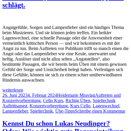
Klavier
Oder:
schlägt.
klanglich
Wie
besser
Akkorde
ausbalanciert
am
werden
Klavier
können…
klanglich
Angstgefühle, Sorgen und Lampenfieber sind ein häufiges Thema
besser
beim Musizieren. Und sie können jeden treffen. Ein heikler
ausbalanciert
Lagenwechsel, eine schnelle Passage oder die Anwesenheit einer
werden
vermeintlich kritischen Person — und wir bekommen es mit der
können…
Angst zu tun. Beim Auftreten vor Publikum trifft so manch einen die
Angst oder das Lampenfieber wie eine Keule, unerwartet und
heftig. Auslöser sind nicht allzu selten „Angststellen“, also
bestimmte Passagen, die wir bereits beim Üben mit einem gewissen
Gefühl der Sorge und Unsicherheit belegt haben. Verfestigen sich
diese Gefühle, können sie sich zu einem schier unüberwindbaren
Hindernis auswachsen.
Kein
weiterlesen
Platz
Veröffentlicht
Autor
Kategorien
26. Juni 2023
4. Februar 2024
Heidemarie Mravlag
Auftreten und
für
am
Schlagw
Konzertvorbereitung
,
Cello Kurs
,
Richtig Üben
,
Spieltechnik
Angst!
Auftrittsangst
,
Konzertvorbereitung
,
Kurs Cello
,
Lagenwechsel
,
2
zu
Lampenfieber
,
Spieltechnik
,
Übe-Tipps
Schreibe einen Kommentar
Tipps,
Ke
wie
Pla
Kennst Du schon Lukas Neudinger?
man
für