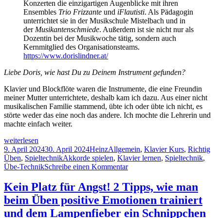
Konzerten die einzigartigen Augenblicke mit ihren
Aufwand
Ensembles
Trio Frizzante
und
iFlautisti
. Als Pädagogin
erstellen
unterrichtet sie in der Musikschule Mistelbach und in
der
Musikantenschmiede
. Außerdem ist sie nicht nur als
Dozentin bei der Musikwoche tätig, sondern auch
Kernmitglied des Organisationsteams.
https://www.dorislindner.at/
Liebe Doris, wie hast Du zu Deinem Instrument gefunden?
Klavier und Blockflöte waren die Instrumente, die eine Freundin
meiner Mutter unterrichtete, deshalb kam ich dazu. Aus einer nicht
musikalischen Familie stammend, übte ich oder übte ich nicht, es
störte weder das eine noch das andere. Ich mochte die Lehrerin und
machte einfach weiter.
Kennst
weiterlesen
Du
Veröffentlicht
Autor
Kategorien
9. April 2024
30. April 2024
Heinz
Allgemein
,
Klavier Kurs
,
Richtig
schon
am
Schlagwörter
Üben
,
Spieltechnik
Akkorde spielen
,
Klavier lernen
,
Spieltechnik
,
Doris
zu
Übe-Technik
Schreibe einen Kommentar
Kitzmantel?
Kennst
Oder:
Du
Kein Platz für Angst! 2 Tipps, wie man
Wie
schon
beim Üben positive Emotionen trainiert
Akkorde
Doris
am
Kitzmantel?
und dem Lampenfieber ein Schnippchen