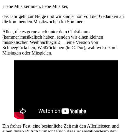
die
Liebe Musikerinnen, liebe Musiker,
Kammermusik
das Jahr geht zur Neige und wir sind schon voll der Gedanken an
die kommenden Musikwochen im Sommer.
Allen, die es gerne auch unter dem Christbaum
(kammer)musikalisch haben, senden wir einen kleinen
musikalischen Weihnachtsgruß — eine Version von
Schneeglöckchen, Weißröckchen (in C-Dur), wahlweise zum
Mitsingen oder Mitspielen.
Ein frohes Fest, eine besinnliche Zeit mit den Allerliebsten und
einen guten Rutsch wünscht Euch das Organisationsteam der