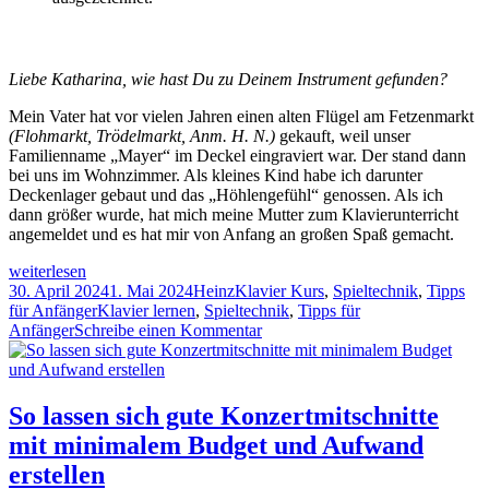
Liebe Katharina, wie hast Du zu Deinem Instrument gefunden?
Mein Vater hat vor vielen Jahren einen alten Flügel am Fetzenmarkt
(Flohmarkt, Trödelmarkt, Anm. H. N.)
gekauft, weil unser
Familienname „Mayer“ im Deckel eingraviert war. Der stand dann
bei uns im Wohnzimmer. Als kleines Kind habe ich darunter
Deckenlager gebaut und das „Höhlengefühl“ genossen. Als ich
dann größer wurde, hat mich meine Mutter zum Klavierunterricht
angemeldet und es hat mir von Anfang an großen Spaß gemacht.
Kennst
weiterlesen
Du
Veröffentlicht
Autor
Kategorien
30. April 2024
1. Mai 2024
Heinz
Klavier Kurs
,
Spieltechnik
,
Tipps
schon
am
Schlagwörter
für Anfänger
Klavier lernen
,
Spieltechnik
,
Tipps für
Katharina
zu
Anfänger
Schreibe einen Kommentar
Mayer-
Kennst
Heimel?
Du
Oder:
schon
Wie
Katharina
So lassen sich gute Konzertmitschnitte
Du
Mayer-
mit minimalem Budget und Aufwand
beim
Heimel?
Klavier
Oder:
erstellen
spielen
Wie