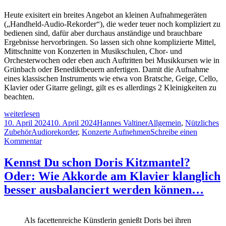
ein
Du
Heute exisitert ein breites Angebot an kleinen Aufnahmegeräten
besseres
beim
(„Handheld-Audio-Rekorder“), die weder teuer noch kompliziert zu
Gespür
Klavier
bedienen sind, dafür aber durchaus anständige und brauchbare
für
spielen
Ergebnisse hervorbringen. So lassen sich ohne komplizierte Mittel,
lockere
ein
Mittschnitte von Konzerten in Musikschulen, Chor- und
Schultern
besseres
Orchesterwochen oder eben auch Auftritten bei Musikkursen wie in
entwickeln
Gespür
Grünbach oder Benediktbeuern anfertigen. Damit die Aufnahme
kannst
für
eines klassischen Instruments wie etwa von Bratsche, Geige, Cello,
…
lockere
Klavier oder Gitarre gelingt, gilt es es allerdings 2 Kleinigkeiten zu
Schultern
beachten.
entwickeln
kannst
So
weiterlesen
…
lassen
Veröffentlicht
Autor
Kategorien
10. April 2024
10. April 2024
Hannes Valtiner
Allgemein
,
Nützliches
sich
am
Schlagwörter
Zubehör
Audiorekorder
,
Konzerte Aufnehmen
Schreibe einen
gute
zu
Kommentar
Konzertmitschnitte
So
mit
lassen
Kennst Du schon Doris Kitzmantel?
minimalem
sich
Oder: Wie Akkorde am Klavier klanglich
Budget
gute
und
Konzertmitschnitte
besser ausbalanciert werden können…
Aufwand
mit
erstellen
minimalem
Budget
Als facettenreiche Künstlerin genießt Doris bei ihren
und