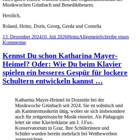
Musikwochen Grünbach und Benediktbeuern.
Herzlich,
Roland, Heinz, Doris, Georg, Gerda und Cornelia
Veröffentlicht
Autor
Kategorien
13. Dezember 2024
10. Juli 2026
Heinz
Allgemein
Schreibe einen
am
zu
Kommentar
Frohe
Weihnachten.
Kennst Du schon Katharina Mayer-
Wir
Heimel? Oder: Wie Du beim Klavier
freuen
uns
spielen ein besseres Gespür für lockere
auf
Schultern entwickeln kannst …
ein
Wiedersehen
im
Neuen
Katharina Mayer-Heimel ist Dozentin bei der
Jahr!
Musikwoche Grünbach seit 2024. Sie ist solistisch und
als Kammermusikerin tätig, wobei sie sich insbesondere
auch für zeitgenössische Musik einsetzt. Als Pädagogin
leitet sie eine Klavierklasse am J. J.Fux-
Konservatorium in Graz. Ihre Schülerinnen und
Schüler wurden bereits mehrfach bei Wettbewerben
ausgezeichnet.