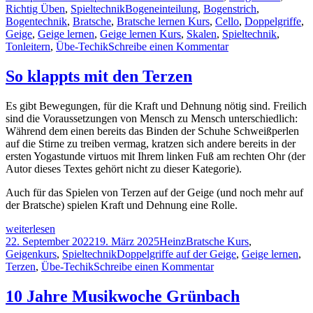
schon
am
Schlagwörter
Richtig Üben
,
Spieltechnik
Bogeneinteilung
,
Bogenstrich
,
Lukas
Bogentechnik
,
Bratsche
,
Bratsche lernen Kurs
,
Cello
,
Doppelgriffe
,
Neudinger?
Geige
,
Geige lernen
,
Geige lernen Kurs
,
Skalen
,
Spieltechnik
,
Oder:
zu
Tonleitern
,
Übe-Techik
Schreibe einen Kommentar
Wie
Kennst
wichtig
Du
So klappts mit den Terzen
gute
schon
Bogeneinteilung
Lukas
Es gibt Bewegungen, für die Kraft und Dehnung nötig sind. Freilich
für
Neudinger?
sind die Voraussetzungen von Mensch zu Mensch unterschiedlich:
erfüllendes
Oder:
Während dem einen bereits das Binden der Schuhe Schweißperlen
Musizieren
Wie
auf die Stirne zu treiben vermag, kratzen sich andere bereits in der
ist
wichtig
ersten Yogastunde virtuos mit Ihrem linken Fuß am rechten Ohr (der
…
gute
Autor dieses Textes gehört nicht zu dieser Kategorie).
Bogeneinteilung
für
Auch für das Spielen von Terzen auf der Geige (und noch mehr auf
erfüllendes
der Bratsche) spielen Kraft und Dehnung eine Rolle.
Musizieren
ist
So
weiterlesen
…
klappts
Veröffentlicht
Autor
Kategorien
22. September 2022
19. März 2025
Heinz
Bratsche Kurs
,
mit
am
Schlagwörter
Geigenkurs
,
Spieltechnik
Doppelgriffe auf der Geige
,
Geige lernen
,
den
zu
Terzen
,
Übe-Techik
Schreibe einen Kommentar
Terzen
So
klappts
10 Jahre Musikwoche Grünbach
mit