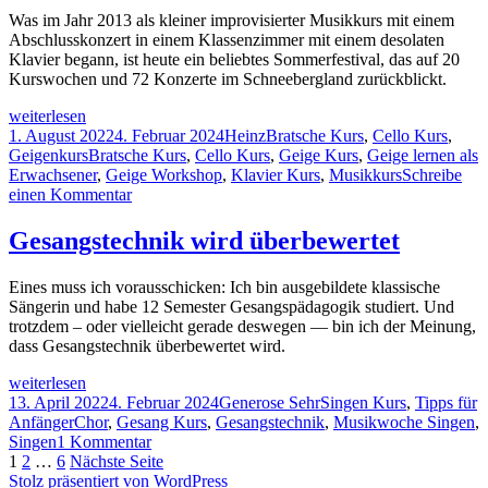
den
Was im Jahr 2013 als kleiner improvisierter Musikkurs mit einem
Terzen
Abschlusskonzert in einem Klassenzimmer mit einem desolaten
Klavier begann, ist heute ein beliebtes Sommerfestival, das auf 20
Kurswochen und 72 Konzerte im Schneebergland zurückblickt.
10
weiterlesen
Jahre
Veröffentlicht
Autor
Kategorien
1. August 2022
4. Februar 2024
Heinz
Bratsche Kurs
,
Cello Kurs
,
Musikwoche
am
Schlagwörter
Geigenkurs
Bratsche Kurs
,
Cello Kurs
,
Geige Kurs
,
Geige lernen als
Grünbach
Erwachsener
,
Geige Workshop
,
Klavier Kurs
,
Musikkurs
Schreibe
zu
einen Kommentar
10
Jahre
Gesangstechnik wird überbewertet
Musikwoche
Grünbach
Eines muss ich vorausschicken: Ich bin ausgebildete klassische
Sängerin und habe 12 Semester Gesangspädagogik studiert. Und
trotzdem – oder vielleicht gerade deswegen — bin ich der Meinung,
dass Gesangstechnik überbewertet wird.
Gesangstechnik
weiterlesen
wird
Veröffentlicht
Autor
Kategorien
13. April 2022
4. Februar 2024
Generose Sehr
Singen Kurs
,
Tipps für
überbewertet
am
Schlagwörter
Anfänger
Chor
,
Gesang Kurs
,
Gesangstechnik
,
Musikwoche Singen
,
zu
Singen
1 Kommentar
Seitennummerierung
Seite
Seite
Seite
Gesangstechnik
1
2
…
6
Nächste Seite
wird
Stolz präsentiert von WordPress