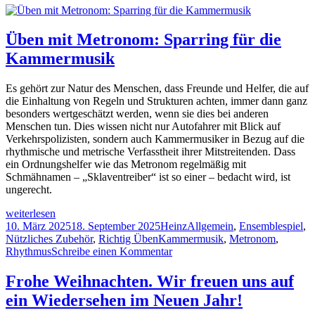
Üben mit Metronom: Sparring für die
Kammermusik
Es gehört zur Natur des Menschen, dass Freunde und Helfer, die auf
die Einhaltung von Regeln und Strukturen achten, immer dann ganz
besonders wertgeschätzt werden, wenn sie dies bei anderen
Menschen tun. Dies wissen nicht nur Autofahrer mit Blick auf
Verkehrspolizisten, sondern auch Kammermusiker in Bezug auf die
rhythmische und metrische Verfasstheit ihrer Mitstreitenden. Dass
ein Ordnungshelfer wie das Metronom regelmäßig mit
Schmähnamen – „Sklaventreiber“ ist so einer – bedacht wird, ist
ungerecht.
Üben
weiterlesen
mit
Veröffentlicht
Autor
Kategorien
10. März 2025
18. September 2025
Heinz
Allgemein
,
Ensemblespiel
,
Metronom:
am
Schlagwörter
Nützliches Zubehör
,
Richtig Üben
Kammermusik
,
Metronom
,
Sparring
zu
Rhythmus
Schreibe einen Kommentar
für
Üben
die
mit
Frohe Weihnachten. Wir freuen uns auf
Kammermusik
Metronom:
ein Wiedersehen im Neuen Jahr!
Sparring
für