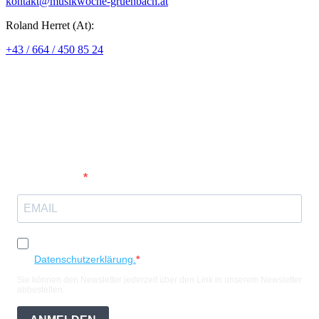
kontakt@musikwoche-gruenbach.at
Roland Herret (At):
+43 / 664 / 450 85 24
Möchten Sie in Zukunft ein paar Mal pro Jahr über die
Musikwochen (Grünbach, Benediktbeuern,...) informiert
werden? Sie erhalten Informationen über Termine,
Programme und Konzerte. Und Sie erfahren Nützliches,
Interessantes und Anregendes.
Geben Sie Ihre E-Mail-Adresse ein, um sich
anzumelden
Ich möchte Ihren Newsletter erhalten und akzeptiere die
Datenschutzerklärung.
Sie können den Newsletter jederzeit über den Link in unserem Newsletter
abbestellen.