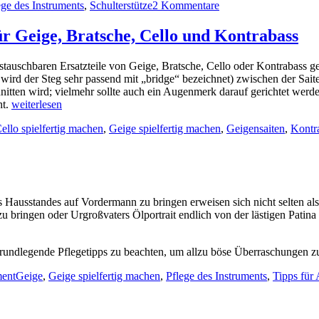
zu
ege des Instruments
,
Schulterstütze
2 Kommentare
Ersatz-
Wie
Fußgummis
man
frei
ür Geige, Bratsche, Cello und Kontrabass
Ersatz-
von
Fußgummis
Gram
stauschbaren Ersatzteile von Geige, Bratsche, Cello oder Kontrabass 
frei
und
 wird der Steg sehr passend mit „bridge“ bezeichnet) zwischen der Sait
von
Ärger
hnitten wird; vielmehr sollte auch ein Augenmerk darauf gerichtet werde
Gram
auf
Wie
ht.
weiterlesen
und
die
stellt
Ärger
Schulterstütze
er
ello spielfertig machen
,
Geige spielfertig machen
,
Geigensaiten
,
Kontra
man
auf
schiebt
einen
die
—
Steg
Schulterstütze
Tipps
auf?
schiebt
und
Anleitung
—
Tricks
für
Tipps
s Hausstandes auf Vordermann zu bringen erweisen sich nicht selten als
Geige,
und
bringen oder Urgroßvaters Ölportrait endlich von der lästigen Patina 
Bratsche,
Tricks
Cello
und
 grundlegende Pflegetipps zu beachten, um allzu böse Überraschungen 
Kontrabass
Schlagwörter
ment
Geige
,
Geige spielfertig machen
,
Pflege des Instruments
,
Tipps für