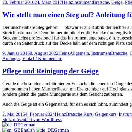
Veröffentlicht
Autor
Kategorien
Schlagwörter
20. Februar 2016
24. März 2017
Heinz
Instrument
Bratsche
,
Geige
,
Pfl
am
Wie stellt man einen Steg auf? Anleitung f
Der unscheinbare Steg gehört — obzwar er zur Rubrik der leichter au
Streichinstrumente. Denn immerhin bildet er die Brücke (auf englisch
Steg zunächst professionell für das Instrument angepasst, d.h. zugesc
durch den Saitendruck auf der Decke hält, auf dem richtigen Platz ste
Veröffentlicht
Autor
Kategorien
Schlagwört
9. Januar 2016
8. August 2022
Heinz
Allgemein
,
Instrument
Bratsche
,
C
am
zu
Anfänger
,
Viola
12 Kommentare
Wie
stellt
Pflege und Reinigung der Geige
man
einen
Gerade die besonders ambitionierten Versuche die teuersten Dinge de
Steg
unternommen haben Marmorfliesen mit Essigreiniger auf Hochglanz zu 
auf?
sondern gleich die ganze Mundpartie aus dem Gesicht zauberten.
Anleitung
für
Auch die Geige ist ein Gegenstand, für den es sich lohnt, zumindest
Geige,
Bratsche,
Veröffentlicht
Autor
Kategorien
2. Mai 2015
4. Februar 2024
Heinz
Bratsche Kurs
,
Geigenkurs
,
Instru
Cello
am
Stolz präsentiert von WordPress
und
German
Kontrabass
English
German