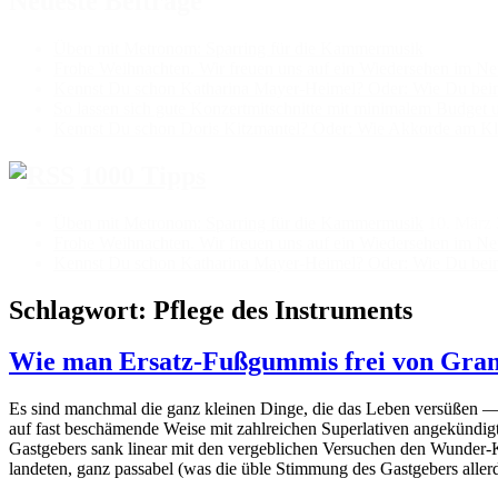
Neueste Beiträge
Üben mit Metronom: Sparring für die Kammermusik
Frohe Weihnachten. Wir freuen uns auf ein Wiedersehen im Ne
Kennst Du schon Katharina Mayer-Heimel? Oder: Wie Du beim K
So lassen sich gute Konzertmitschnitte mit minimalem Budget 
Kennst Du schon Doris Kitzmantel? Oder: Wie Akkorde am Kla
1000 Tipps
Üben mit Metronom: Sparring für die Kammermusik
10. März
Frohe Weihnachten. Wir freuen uns auf ein Wiedersehen im Ne
Kennst Du schon Katharina Mayer-Heimel? Oder: Wie Du beim K
Schlagwort:
Pflege des Instruments
Wie man Ersatz-Fußgummis frei von Gram 
Es sind manchmal die ganz kleinen Dinge, die das Leben versüßen — 
auf fast beschämende Weise mit zahlreichen Superlativen angekündigt 
Gastgebers sank linear mit den vergeblichen Versuchen den Wunder-K
landeten, ganz passabel (was die üble Stimmung des Gastgebers aller