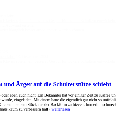
uen Jahr!
lavier spielen ein besseres Gespür für lockere Schultern entwickel
und Aufwand erstellen
vier klanglich besser ausbalanciert werden können…
 2025
uen Jahr!
13. Dezember 2024
lavier spielen ein besseres Gespür für lockere Schultern entwickel
und Ärger auf die Schulterstütze schiebt 
oder eben auch nicht. Ein Bekannter hat vor einiger Zeit zu Kaffee u
wurde, eingeladen. Mit einem hatte die eigentlich gar nicht so unfröh
uchen in einem Stück aus der Backform zu hieven. Immerhin schmeckten
Wie
dings kaum zu verbessern half).
weiterlesen
man