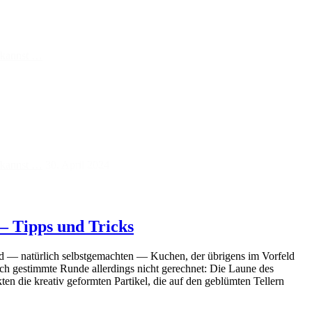
n kannst …
n kannst …
30. April 2024
— Tipps und Tricks
nd — natürlich selbstgemachten — Kuchen, der übrigens im Vorfeld
lich gestimmte Runde allerdings nicht gerechnet: Die Laune des
 die kreativ geformten Partikel, die auf den geblümten Tellern