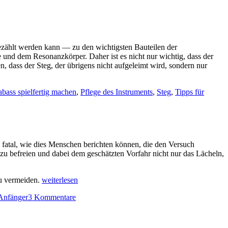
gezählt werden kann — zu den wichtigsten Bauteilen der
e und dem Resonanzkörper. Daher ist es nicht nur wichtig, dass der
n, dass der Steg, der übrigens nicht aufgeleimt wird, sondern nur
bass spielfertig machen
,
Pflege des Instruments
,
Steg
,
Tipps für
 fatal, wie dies Menschen berichten können, die den Versuch
zu befreien und dabei dem geschätzten Vorfahr nicht nur das Lächeln,
Pflege
zu vermeiden.
weiterlesen
und
zu
 Anfänger
3 Kommentare
Reinigung
Pflege
der
und
Geige
Reinigung