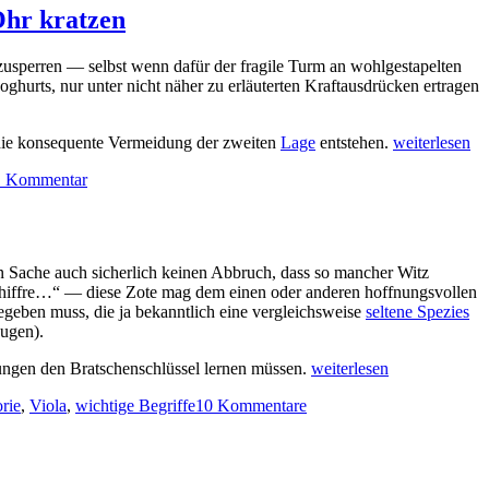
Ohr kratzen
zusperren — selbst wenn dafür der fragile Turm an wohlgestapelten
hurts, nur unter nicht näher zu erläuterten Kraftausdrücken ertragen
Die
h die konsequente Vermeidung der zweiten
Lage
entstehen.
weiterlesen
gehasste
zu
1 Kommentar
zweite
Die
Lage
gehasste
oder
zweite
warum
Lage
wir
en Sache auch sicherlich keinen Abbruch, dass so mancher Witz
oder
uns
, Chiffre…“ — diese Zote mag dem einen oder anderen hoffnungsvollen
warum
gerne
begeben muss, die ja bekanntlich eine vergleichsweise
seltene Spezies
wir
mit
ugen).
uns
der
gerne
rechten
Bratschenschlüssel
gen den Bratschenschlüssel lernen müssen.
weiterlesen
mit
Hand
in
der
am
zu
rie
,
Viola
,
wichtige Begriffe
10 Kommentare
5
rechten
linken
Bratschenschlüssel
Stunden
Hand
Ohr
in
lernen
am
kratzen
5
linken
Stunden