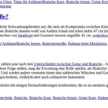
Schlagwörter
ig Üben
,
Tipps für Anfänger
Bratsche Kurs
,
Bratsche lernen
,
Geige Kur
lernen?
zu
mentar
Strategien
Autodidaktisch
für
Geige
Sparfüchse
öße?
lernen?
Strategien
liche Schwankungsbreiten auf, die stets als Kompromiss zwischen Klang
für
teste Bratsche stammt wohl von Andrea Amati und misst stolze 47 cm (
Sparfüchse
Wie
ratschen von
Stradivari
und Guarneri messen ungefähr 41 cm.
weiterles
wähle
Schlagwörter
ür Anfänger
Bratsche lernen
,
Bratschengröße
,
Haltung beim Musizieren
ich
die
passende
Bratschen
Größe?
, zählen jene nach den
Unterschieden zwischen Geige und Bratsche
– b
diese Frage stellen, mag die Erwartung eine Rolle spielen, als Bratsch
s. Und wieder andere vermuten hinter den zahlreichen Witzchen und Ge
escholtene, vielleicht aber auch exklusivere Instrument.
zunächst mit einigen Herausforderungen konfrontiert, die es zu meistern
gwörter
technik
,
Bratsche
,
Bratsche Kurs
,
Bratsche lernen
,
Geige Kurs
,
Haltun