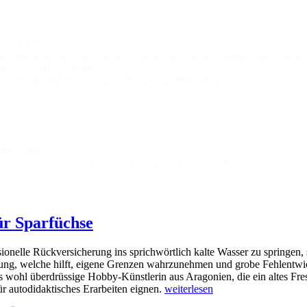
uen Jahr!
lavier spielen ein besseres Gespür für lockere Schultern entwickel
und Aufwand erstellen
vier klanglich besser ausbalanciert werden können…
 2025
uen Jahr!
13. Dezember 2024
lavier spielen ein besseres Gespür für lockere Schultern entwickel
ür Sparfüchse
ionelle Rückversicherung ins sprichwörtlich kalte Wasser zu springen,
tzung, welche hilft, eigene Grenzen wahrzunehmen und grobe Fehlentw
ns wohl überdrüssige Hobby-Künstlerin aus Aragonien, die ein altes Fres
Autodidaktisch
ür autodidaktisches Erarbeiten eignen.
weiterlesen
Geige