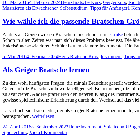
Veröffentlicht
Autor
Kategorien
10. Mai 2016
4. Februar 2024
Heinz
Bratsche Kurs
,
Geigenkurs
,
Richt
am
Musizieren als Erwachsener
,
Selbststudium
,
Tipps für Anfänger
1 Kom
Wie wähle ich die passende Bratschen-Gr
Anders als Geigen weisen Bratschen hinsichtlich ihrer
Größe
beträcht
Schon in alten Zeiten war man sich dieses Problems bewusst. Die äl
Enkelsöhne sowie deren Schüler bauten kleinere Instrumente. Die B
Veröffentlicht
Autor
Kategorien
5. Mai 2016
4. Februar 2024
Heinz
Bratsche Kurs
,
Instrument
,
Tipps f
am
Als Geiger Bratsche lernen
Zu den wohl häufigsten Fragen, die mir als Bratschist gestellt werden
Geige auf die Bratsche zu bewerkstelligen sei. Bei manchen, die mir 
zu avancieren. Andere präferieren den tieferen Klang des Instrument
gewisse spieltechnische Erleichterung durch den Wechsel auf das vielg
Tatsächlich sieht sich jeder, der als Geiger Bratsche lernen möchte, 
Als
beanspruchen.
weiterlesen
Geiger
Veröffentlicht
Autor
Kategorien
Schla
24. April 2016
8. September 2022
Heinz
Instrument
,
Spieltechnik
Bogen
Bratsche
am
zu
Spieltechnik
,
Viola
1 Kommentar
lernen
Als