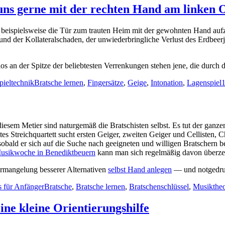
uns gerne mit der rechten Hand am linken 
m beispielsweise die Tür zum trauten Heim mit der gewohnten Hand auf
d der Kollateralschaden, der unwiederbringliche Verlust des Erdbeerjog
los an der Spitze der beliebtesten Verrenkungen stehen jene, die durc
Schlagwörter
pieltechnik
Bratsche lernen
,
Fingersätze
,
Geige
,
Intonation
,
Lagenspiel
iesem Metier sind naturgemäß die Bratschisten selbst. Es tut der ganz
es Streichquartett sucht ersten Geiger, zweiten Geiger und Cellisten
sobald er sich auf die Suche nach geeigneten und willigen Bratschern 
usikwoche in Benediktbeuern
kann man sich regelmäßig davon überze
n Ermangelung besserer Alternativen
selbst Hand anlegen
— und notgedrun
Schlagwörter
s für Anfänger
Bratsche
,
Bratsche lernen
,
Bratschenschlüssel
,
Musiktheo
ne kleine Orientierungshilfe