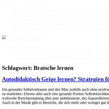
Neueste Beiträge
Üben mit Metronom: Sparring für die Kammermusik
Frohe Weihnachten. Wir freuen uns auf ein Wiedersehen im Ne
Kennst Du schon Katharina Mayer-Heimel? Oder: Wie Du beim K
So lassen sich gute Konzertmitschnitte mit minimalem Budget 
Kennst Du schon Doris Kitzmantel? Oder: Wie Akkorde am Kla
1000 Tipps
Üben mit Metronom: Sparring für die Kammermusik
10. März
Frohe Weihnachten. Wir freuen uns auf ein Wiedersehen im Ne
Kennst Du schon Katharina Mayer-Heimel? Oder: Wie Du beim K
Schlagwort:
Bratsche lernen
Autodidaktisch Geige lernen? Strategien f
Ein gesundes Selbstvertrauen und den Mut, notfalls auch ohne profess
zu erarbeiten. Ebenso aber auch eine gesunde Portion Selbsteinschä
weltweite Berichterstattung über jene ambitionierte, des Aquarelliere
Auch in der Musik gibt es Bereiche, die sich mehr oder weniger gut f