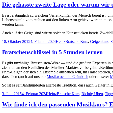
Geiger
Die gehasste zweite Lage oder warum wir 
Bratsche
lernen
Es ist erstaunlich zu welchen Verrenkungen der Mensch bereit ist, u
Lebensmitteln vom rechten auf den linken Arm gehievt werden muss un
werden kann.
Auch auf der Geige sind wir zu solchen Kunststücken bereit. Zweifel
Veröffentlicht
Autor
Kategorien
18. Oktober 2015
4. Februar 2024
Heinz
Bratsche Kurs
,
Geigenkurs
,
S
am
Bratschenschlüssel in 5 Stunden lernen
Es gibt unzählige Bratschisten-Witze — und die größten Experten in d
ziemlich an den Realitäten des Musiker-Marktes vorbeigeht. „Berühmt
Prim-Geiger, der sich ein Ensemble aufbauen will, im Halse stecken, 
darstellen (auch auf unserer
Musikwoche in Grünbach
oder unserer
M
So ist es seit Jahrhunderten allerbeste Tradition, dass auch Geiger i
Veröffentlicht
Autor
Kategorien
3. Juni 2015
4. Februar 2024
Heinz
Bratsche Kurs
,
Richtig Üben
,
Tipp
am
Wie finde ich den passenden Musikkurs? Ei