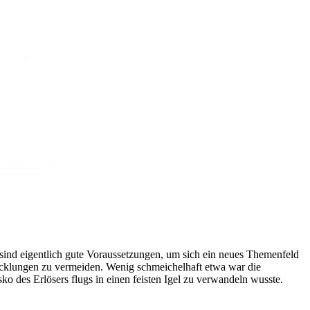
n kannst …
n kannst …
30. April 2024
 sind eigentlich gute Voraussetzungen, um sich ein neues Themenfeld
icklungen zu vermeiden. Wenig schmeichelhaft etwa war die
ko des Erlösers flugs in einen feisten Igel zu verwandeln wusste.