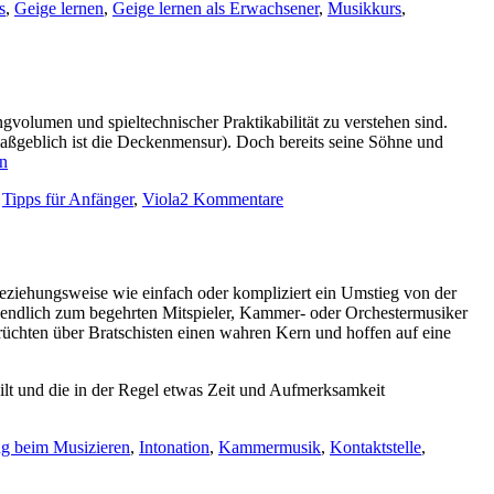
s
,
Geige lernen
,
Geige lernen als Erwachsener
,
Musikkurs
,
volumen und spieltechnischer Praktikabilität zu verstehen sind.
maßgeblich ist die Deckenmensur). Doch bereits seine Söhne und
en
zu
,
Tipps für Anfänger
,
Viola
2 Kommentare
Wie
wähle
ich
-
die
eziehungsweise wie einfach oder kompliziert ein Umstieg von der
passende
er endlich zum begehrten Mitspieler, Kammer- oder Orchestermusiker
Bratschen-
rüchten über Bratschisten einen wahren Kern und hoffen auf eine
Größe?
 gilt und die in der Regel etwas Zeit und Aufmerksamkeit
g beim Musizieren
,
Intonation
,
Kammermusik
,
Kontaktstelle
,